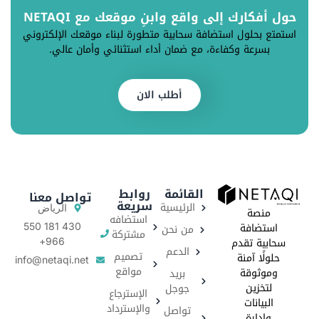
حول أفكارك إلى واقع وابنِ موقعك مع NETAQI
استمتع بحلول استضافة سحابية متطورة لبناء موقعك الإلكتروني
بسرعة وكفاءة، مع ضمان أداء استثنائي وأمان عالي.
أطلب الان
القائمة
روابط
تواصل معنا
سريعة
الرئيسية
الرياض
منصة
استضافه
استضافة
من نحن
430 181 550
مشتركة
سحابية تقدم
966+
الدعم
تصميم
حلولًا آمنة
info@netaqi.net
مواقع
وموثوقة
بريد
لتخزين
جوجل
الإسترجاع
البيانات
والإسترداد
تواصل
وإدارة