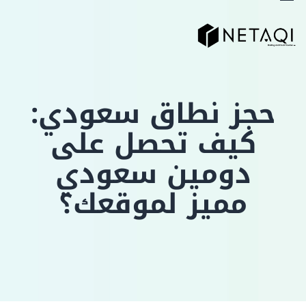
حجز نطاق سعودي:
كيف تحصل على
دومين سعودي
مميز لموقعك؟