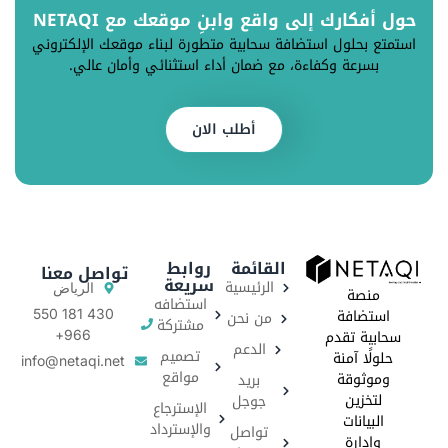
حول أفكارك إلى واقع وابنِ موقعك مع NETAQI
استمتع بحلول استضافة سحابية متطورة لبناء موقعك الإلكتروني
بسرعة وكفاءة، مع ضمان أداء استثنائي وأمان عالي.
أطلب الان
القائمة
روابط
تواصل معنا
سريعة
الرئيسية
الرياض
منصة
استضافه
استضافة
من نحن
430 181 550
مشتركة
سحابية تقدم
966+
الدعم
تصميم
حلولًا آمنة
info@netaqi.net
مواقع
وموثوقة
بريد
لتخزين
جوجل
الإسترجاع
البيانات
والإسترداد
تواصل
وإدارة