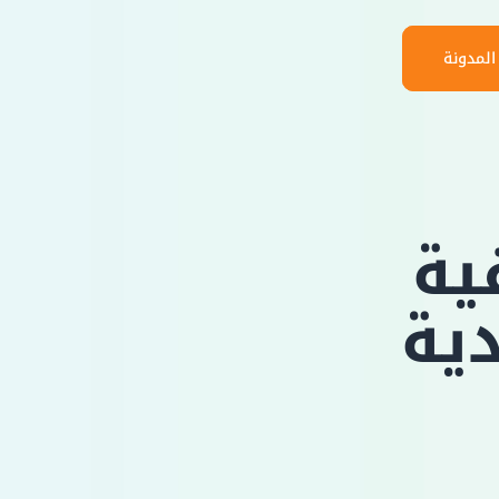
المدونة
ية
ية