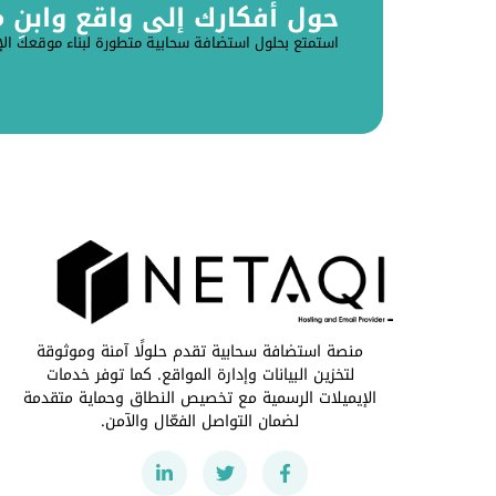
حول أفكارك إلى واقع وابنِ موقع
استمتع بحلول استضافة سحابية متطورة لبناء موقعك الإ
منصة استضافة سحابية تقدم حلولًا آمنة وموثوقة
لتخزين البيانات وإدارة المواقع. كما توفر خدمات
الإيميلات الرسمية مع تخصيص النطاق وحماية متقدمة
لضمان التواصل الفعّال والآمن.