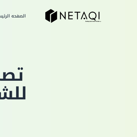
الصفحه الرئي
تصم
للش