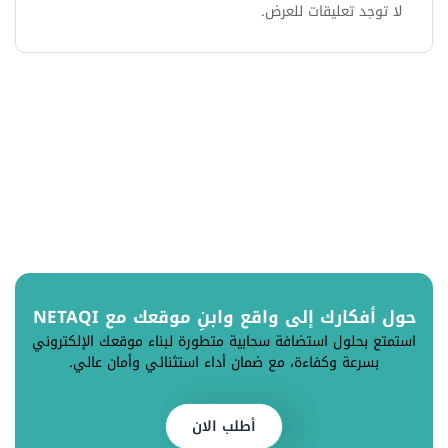
لا توجد تعليقات للعرض.
حول أفكارك إلى واقع وابنِ موقعك مع NETAQI
استمتع بحلول استضافة سحابية متطورة لبناء موقعك الإلكتروني
بسرعة وكفاءة، مع ضمان أداء استثنائي وأمان عالي.
أطلب الان