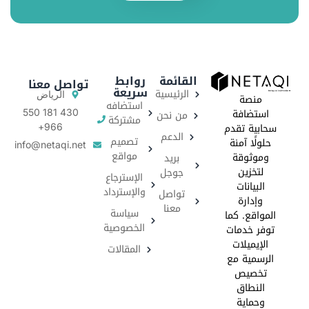
القائمة
روابط
تواصل معنا
سريعة
الرئيسية
الرياض
منصة
استضافه
استضافة
من نحن
430 181 550
مشتركة
سحابية تقدم
966+
الدعم
تصميم
حلولًا آمنة
info@netaqi.net
مواقع
وموثوقة
بريد
لتخزين
جوجل
الإسترجاع
البيانات
والإسترداد
تواصل
وإدارة
معنا
سياسة
المواقع. كما
الخصوصية
توفر خدمات
الإيميلات
المقالات
الرسمية مع
تخصيص
النطاق
وحماية