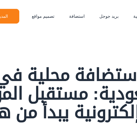
ة
بريد جوجل
استضافة
تصميم مواقع
المدو
ستضافة محلية في
ودية: مستقبل المو
إلكترونية يبدأ من هن