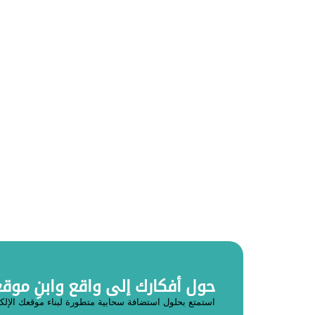
حول أفكارك إلى واقع وابنِ موقعك مع
استمتع بحلول استضافة سحابية متطورة لبناء موقعك الإلك