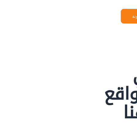
نة
اقع
ا